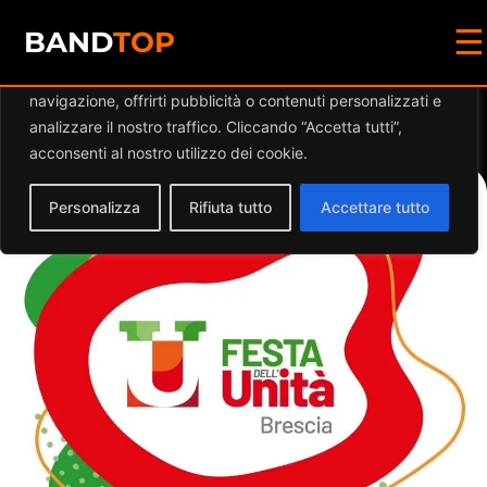
☰
Diamo valore alla tua privacy
BAND
TOP
Utilizziamo i cookie per migliorare la tua esperienza di
navigazione, offrirti pubblicità o contenuti personalizzati e
Events at this location
analizzare il nostro traffico. Cliccando “Accetta tutti”,
acconsenti al nostro utilizzo dei cookie.
Personalizza
Rifiuta tutto
Accettare tutto