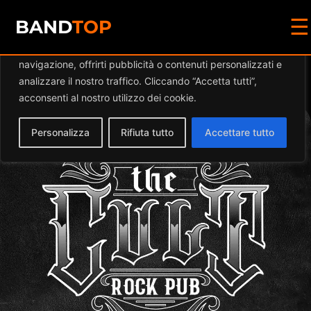
☰
Diamo valore alla tua privacy
BAND
TOP
Utilizziamo i cookie per migliorare la tua esperienza di
navigazione, offrirti pubblicità o contenuti personalizzati e
Events at this location
analizzare il nostro traffico. Cliccando “Accetta tutti”,
acconsenti al nostro utilizzo dei cookie.
Personalizza
Rifiuta tutto
Accettare tutto