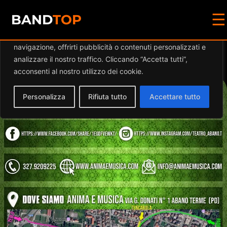
☰
Diamo valore alla tua privacy
BAND
TOP
Utilizziamo i cookie per migliorare la tua esperienza di
navigazione, offrirti pubblicità o contenuti personalizzati e
Events at this location
analizzare il nostro traffico. Cliccando “Accetta tutti”,
acconsenti al nostro utilizzo dei cookie.
Personalizza
Rifiuta tutto
Accettare tutto