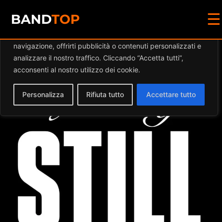
☰
Diamo valore alla tua privacy
BAND
TOP
Utilizziamo i cookie per migliorare la tua esperienza di
navigazione, offrirti pubblicità o contenuti personalizzati e
Events at this location
analizzare il nostro traffico. Cliccando “Accetta tutti”,
acconsenti al nostro utilizzo dei cookie.
Personalizza
Rifiuta tutto
Accettare tutto