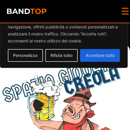
☰
Diamo valore alla tua privacy
BAND
TOP
Utilizziamo i cookie per migliorare la tua esperienza di
navigazione, offrirti pubblicità o contenuti personalizzati e
Events at this location
analizzare il nostro traffico. Cliccando “Accetta tutti”,
acconsenti al nostro utilizzo dei cookie.
Personalizza
Rifiuta tutto
Accettare tutto