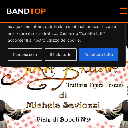
☰
Diamo valore alla tua privacy
BAND
TOP
Utilizziamo i cookie per migliorare la tua esperienza di
navigazione, offrirti pubblicità o contenuti personalizzati e
Events at this location
analizzare il nostro traffico. Cliccando “Accetta tutti”,
acconsenti al nostro utilizzo dei cookie.
Personalizza
Rifiuta tutto
Accettare tutto