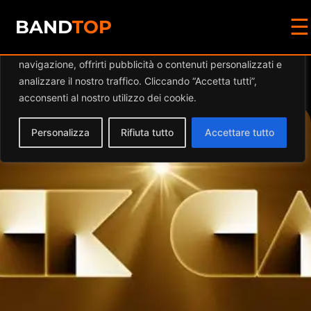
☰
Diamo valore alla tua privacy
BAND
TOP
Utilizziamo i cookie per migliorare la tua esperienza di
navigazione, offrirti pubblicità o contenuti personalizzati e
Events at this location
analizzare il nostro traffico. Cliccando “Accetta tutti”,
acconsenti al nostro utilizzo dei cookie.
Personalizza
Rifiuta tutto
Accettare tutto