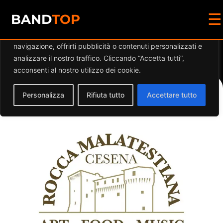
☰
Diamo valore alla tua privacy
BAND
TOP
Utilizziamo i cookie per migliorare la tua esperienza di
navigazione, offrirti pubblicità o contenuti personalizzati e
Events at this location
analizzare il nostro traffico. Cliccando “Accetta tutti”,
acconsenti al nostro utilizzo dei cookie.
Personalizza
Rifiuta tutto
Accettare tutto