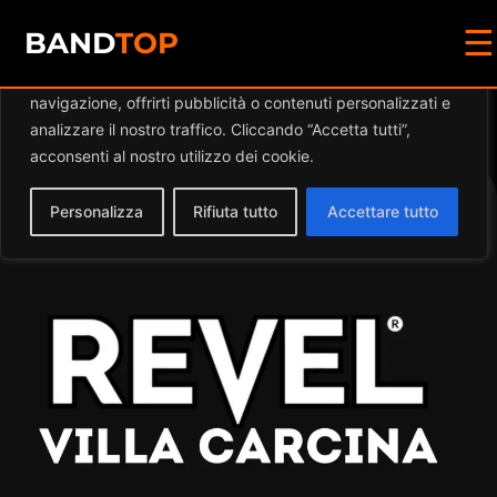
☰
Diamo valore alla tua privacy
BAND
TOP
Utilizziamo i cookie per migliorare la tua esperienza di
navigazione, offrirti pubblicità o contenuti personalizzati e
Events at this location
analizzare il nostro traffico. Cliccando “Accetta tutti”,
acconsenti al nostro utilizzo dei cookie.
Personalizza
Rifiuta tutto
Accettare tutto