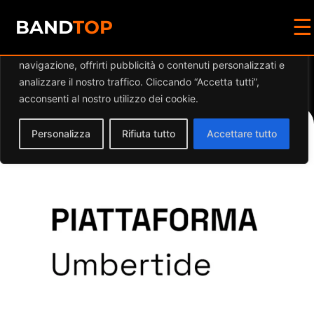
☰
Diamo valore alla tua privacy
BAND
TOP
Utilizziamo i cookie per migliorare la tua esperienza di
navigazione, offrirti pubblicità o contenuti personalizzati e
Events at this location
analizzare il nostro traffico. Cliccando “Accetta tutti”,
acconsenti al nostro utilizzo dei cookie.
Personalizza
Rifiuta tutto
Accettare tutto