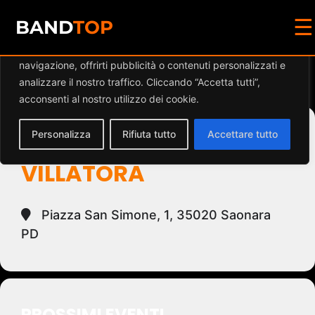
☰
Diamo valore alla tua privacy
BAND
TOP
Utilizziamo i cookie per migliorare la tua esperienza di
navigazione, offrirti pubblicità o contenuti personalizzati e
Events at this location
analizzare il nostro traffico. Cliccando “Accetta tutti”,
acconsenti al nostro utilizzo dei cookie.
Personalizza
Rifiuta tutto
Accettare tutto
PARROCCHIA DI
VILLATORA
Piazza San Simone, 1, 35020 Saonara
PD
PROSSIMI EVENTI