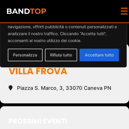
☰
Diamo valore alla tua privacy
BAND
TOP
Utilizziamo i cookie per migliorare la tua esperienza di
navigazione, offrirti pubblicità o contenuti personalizzati e
Events at this location
analizzare il nostro traffico. Cliccando “Accetta tutti”,
acconsenti al nostro utilizzo dei cookie.
Personalizza
Rifiuta tutto
Accettare tutto
PARCO PUBBLICO DI
VILLA FROVA
Piazza S. Marco, 3, 33070 Caneva PN
PROSSIMI EVENTI