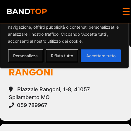
☰
Diamo valore alla tua privacy
BAND
TOP
Utilizziamo i cookie per migliorare la tua esperienza di
navigazione, offrirti pubblicità o contenuti personalizzati e
Events at this location
analizzare il nostro traffico. Cliccando “Accetta tutti”,
acconsenti al nostro utilizzo dei cookie.
Personalizza
Rifiuta tutto
Accettare tutto
PARCO DELLA ROCCA
RANGONI
Piazzale Rangoni, 1-8, 41057
Spilamberto MO
059 789967