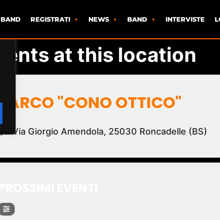
 BAND
REGISTRATI
NEWS
BAND
INTERVISTE
L
vents at this location
PARCO "CONO OTTICO"
Via Giorgio Amendola, 25030 Roncadelle (BS)
PROSSIMI EVENTI