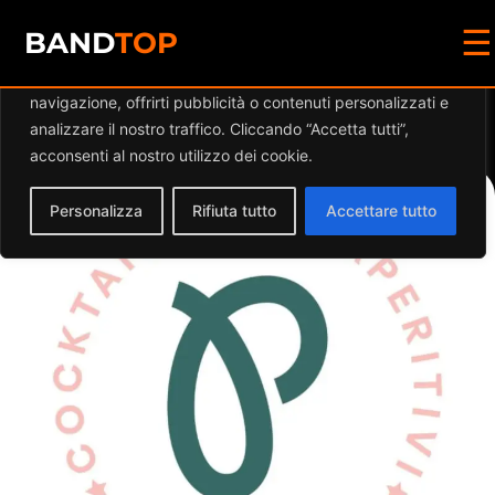
☰
Diamo valore alla tua privacy
BAND
TOP
Utilizziamo i cookie per migliorare la tua esperienza di
navigazione, offrirti pubblicità o contenuti personalizzati e
Events at this location
analizzare il nostro traffico. Cliccando “Accetta tutti”,
acconsenti al nostro utilizzo dei cookie.
Personalizza
Rifiuta tutto
Accettare tutto