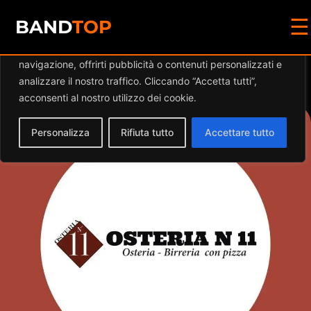
☰
Diamo valore alla tua privacy
BAND
TOP
Utilizziamo i cookie per migliorare la tua esperienza di
navigazione, offrirti pubblicità o contenuti personalizzati e
Events at this location
analizzare il nostro traffico. Cliccando “Accetta tutti”,
acconsenti al nostro utilizzo dei cookie.
Personalizza
Rifiuta tutto
Accettare tutto