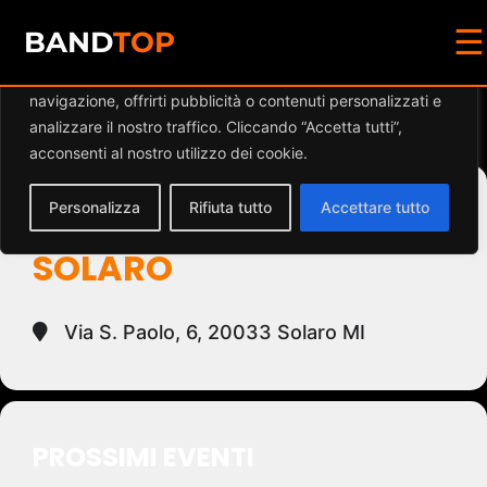
☰
Diamo valore alla tua privacy
BAND
TOP
Utilizziamo i cookie per migliorare la tua esperienza di
navigazione, offrirti pubblicità o contenuti personalizzati e
Events at this location
analizzare il nostro traffico. Cliccando “Accetta tutti”,
acconsenti al nostro utilizzo dei cookie.
Personalizza
Rifiuta tutto
Accettare tutto
ORATORIO SAN LUIGI
SOLARO
Via S. Paolo, 6, 20033 Solaro MI
PROSSIMI EVENTI