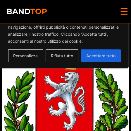
☰
Diamo valore alla tua privacy
BAND
TOP
Utilizziamo i cookie per migliorare la tua esperienza di
navigazione, offrirti pubblicità o contenuti personalizzati e
Events at this location
analizzare il nostro traffico. Cliccando “Accetta tutti”,
acconsenti al nostro utilizzo dei cookie.
Personalizza
Rifiuta tutto
Accettare tutto