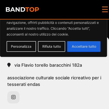
☰
Diamo valore alla tua privacy
BAND
TOP
Utilizziamo i cookie per migliorare la tua esperienza di
navigazione, offrirti pubblicità o contenuti personalizzati e
Events at this location
analizzare il nostro traffico. Cliccando “Accetta tutti”,
acconsenti al nostro utilizzo dei cookie.
Personalizza
Rifiuta tutto
Accettare tutto
MISAKA
via Flavio torello baracchini 182a
associazione culturale sociale ricreativo per i
tesserati endas