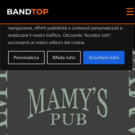
☰
Diamo valore alla tua privacy
BAND
TOP
Utilizziamo i cookie per migliorare la tua esperienza di
navigazione, offrirti pubblicità o contenuti personalizzati e
Events at this location
analizzare il nostro traffico. Cliccando “Accetta tutti”,
acconsenti al nostro utilizzo dei cookie.
Personalizza
Rifiuta tutto
Accettare tutto