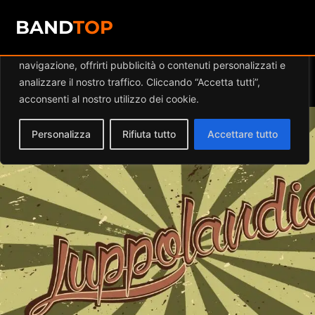
Diamo valore alla tua privacy
BAND
TOP
Utilizziamo i cookie per migliorare la tua esperienza di
navigazione, offrirti pubblicità o contenuti personalizzati e
Events at this location
analizzare il nostro traffico. Cliccando “Accetta tutti”,
acconsenti al nostro utilizzo dei cookie.
Personalizza
Rifiuta tutto
Accettare tutto