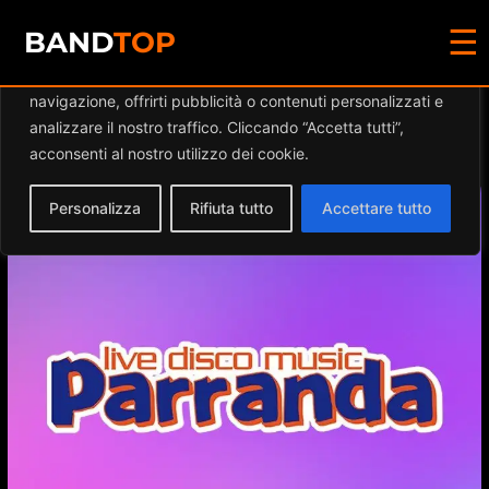
☰
Diamo valore alla tua privacy
BAND
TOP
Utilizziamo i cookie per migliorare la tua esperienza di
navigazione, offrirti pubblicità o contenuti personalizzati e
Events at this location
analizzare il nostro traffico. Cliccando “Accetta tutti”,
acconsenti al nostro utilizzo dei cookie.
Personalizza
Rifiuta tutto
Accettare tutto