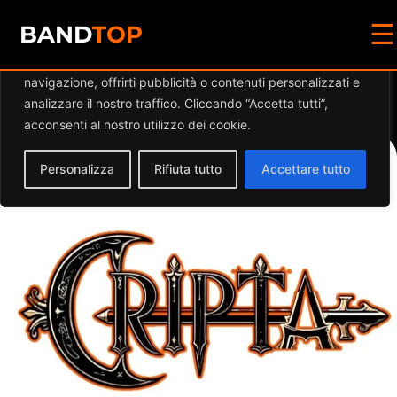
☰
Diamo valore alla tua privacy
BAND
TOP
Utilizziamo i cookie per migliorare la tua esperienza di
navigazione, offrirti pubblicità o contenuti personalizzati e
Events at this location
analizzare il nostro traffico. Cliccando “Accetta tutti”,
acconsenti al nostro utilizzo dei cookie.
Personalizza
Rifiuta tutto
Accettare tutto