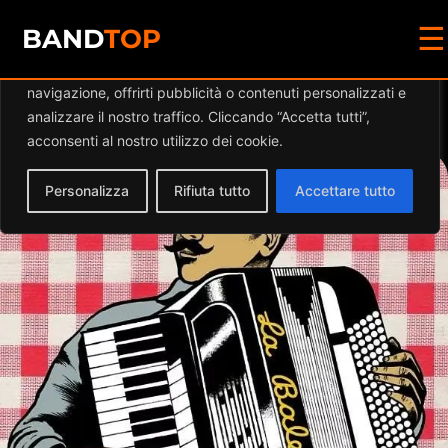
☰
Diamo valore alla tua privacy
BAND
TOP
Utilizziamo i cookie per migliorare la tua esperienza di
navigazione, offrirti pubblicità o contenuti personalizzati e
Events at this location
analizzare il nostro traffico. Cliccando “Accetta tutti”,
acconsenti al nostro utilizzo dei cookie.
Personalizza
Rifiuta tutto
Accettare tutto