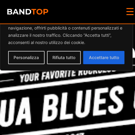
☰
Diamo valore alla tua privacy
BAND
TOP
Utilizziamo i cookie per migliorare la tua esperienza di
navigazione, offrirti pubblicità o contenuti personalizzati e
Events at this location
analizzare il nostro traffico. Cliccando “Accetta tutti”,
acconsenti al nostro utilizzo dei cookie.
Personalizza
Rifiuta tutto
Accettare tutto