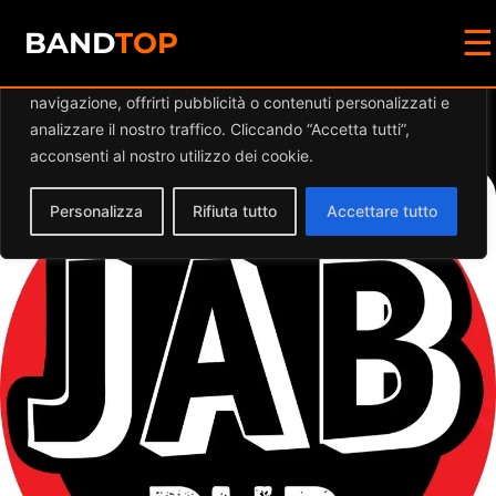
☰
Diamo valore alla tua privacy
BAND
TOP
Utilizziamo i cookie per migliorare la tua esperienza di
navigazione, offrirti pubblicità o contenuti personalizzati e
Events at this location
analizzare il nostro traffico. Cliccando “Accetta tutti”,
acconsenti al nostro utilizzo dei cookie.
Personalizza
Rifiuta tutto
Accettare tutto