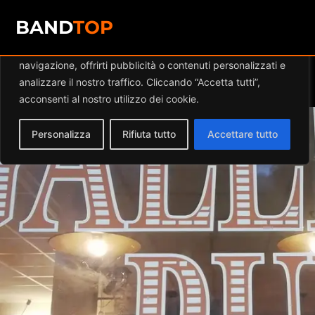
Diamo valore alla tua privacy
BAND
TOP
Utilizziamo i cookie per migliorare la tua esperienza di
navigazione, offrirti pubblicità o contenuti personalizzati e
Events at this location
analizzare il nostro traffico. Cliccando “Accetta tutti”,
acconsenti al nostro utilizzo dei cookie.
Personalizza
Rifiuta tutto
Accettare tutto