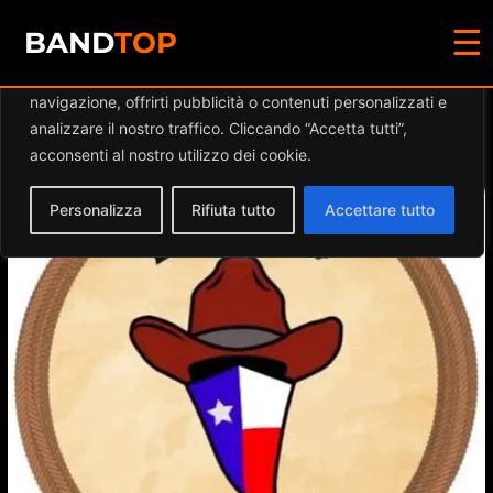
☰
Diamo valore alla tua privacy
BAND
TOP
Utilizziamo i cookie per migliorare la tua esperienza di
navigazione, offrirti pubblicità o contenuti personalizzati e
Events at this location
analizzare il nostro traffico. Cliccando “Accetta tutti”,
acconsenti al nostro utilizzo dei cookie.
Personalizza
Rifiuta tutto
Accettare tutto