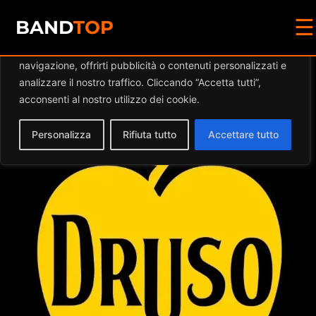
☰
Diamo valore alla tua privacy
BAND
TOP
Utilizziamo i cookie per migliorare la tua esperienza di
navigazione, offrirti pubblicità o contenuti personalizzati e
Events at this location
analizzare il nostro traffico. Cliccando “Accetta tutti”,
acconsenti al nostro utilizzo dei cookie.
Personalizza
Rifiuta tutto
Accettare tutto