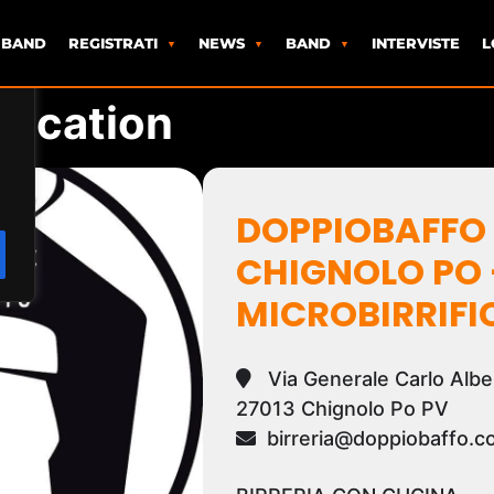
 BAND
REGISTRATI
NEWS
BAND
INTERVISTE
L
 location
DOPPIOBAFFO 
CHIGNOLO PO 
MICROBIRRIFI
Via Generale Carlo Alber
27013 Chignolo Po PV
birreria@doppiobaffo.c