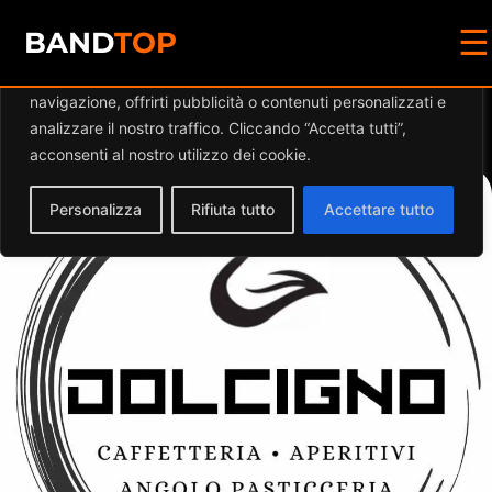
☰
Diamo valore alla tua privacy
BAND
TOP
Utilizziamo i cookie per migliorare la tua esperienza di
navigazione, offrirti pubblicità o contenuti personalizzati e
Events at this location
analizzare il nostro traffico. Cliccando “Accetta tutti”,
acconsenti al nostro utilizzo dei cookie.
Personalizza
Rifiuta tutto
Accettare tutto