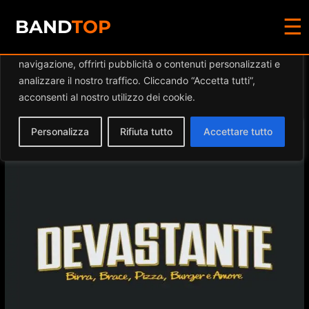
☰
Diamo valore alla tua privacy
BAND
TOP
Utilizziamo i cookie per migliorare la tua esperienza di
navigazione, offrirti pubblicità o contenuti personalizzati e
Events at this location
analizzare il nostro traffico. Cliccando “Accetta tutti”,
acconsenti al nostro utilizzo dei cookie.
Personalizza
Rifiuta tutto
Accettare tutto