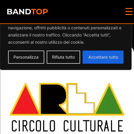
☰
Diamo valore alla tua privacy
BAND
TOP
Utilizziamo i cookie per migliorare la tua esperienza di
navigazione, offrirti pubblicità o contenuti personalizzati e
Events at this location
analizzare il nostro traffico. Cliccando “Accetta tutti”,
acconsenti al nostro utilizzo dei cookie.
Personalizza
Rifiuta tutto
Accettare tutto