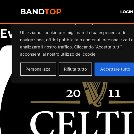
BAND
TOP
LOGIN
Diamo valore alla tua privacy
Events at this location
Utilizziamo i cookie per migliorare la tua esperienza di
navigazione, offrirti pubblicità o contenuti personalizzati e
analizzare il nostro traffico. Cliccando “Accetta tutti”,
acconsenti al nostro utilizzo dei cookie.
Personalizza
Rifiuta tutto
Accettare tutto