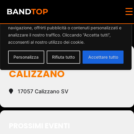
☰
Diamo valore alla tua privacy
BAND
TOP
Utilizziamo i cookie per migliorare la tua esperienza di
navigazione, offrirti pubblicità o contenuti personalizzati e
Events at this location
analizzare il nostro traffico. Cliccando “Accetta tutti”,
acconsenti al nostro utilizzo dei cookie.
Personalizza
Rifiuta tutto
Accettare tutto
CASTELLO DI
CALIZZANO
17057 Calizzano SV
PROSSIMI EVENTI