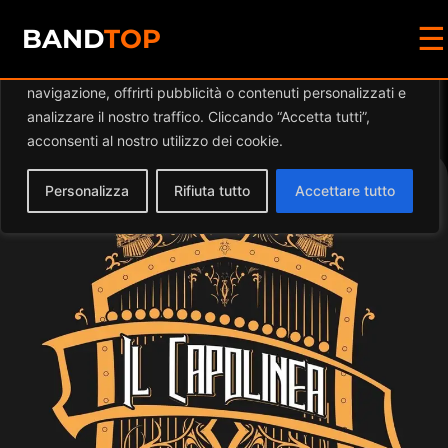
☰
Diamo valore alla tua privacy
BAND
TOP
Utilizziamo i cookie per migliorare la tua esperienza di
navigazione, offrirti pubblicità o contenuti personalizzati e
Events at this location
analizzare il nostro traffico. Cliccando “Accetta tutti”,
acconsenti al nostro utilizzo dei cookie.
Personalizza
Rifiuta tutto
Accettare tutto