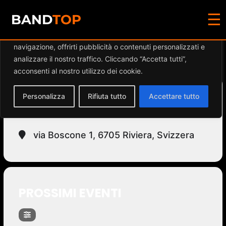
☰
Diamo valore alla tua privacy
BAND
TOP
Utilizziamo i cookie per migliorare la tua esperienza di
navigazione, offrirti pubblicità o contenuti personalizzati e
Events at this location
analizzare il nostro traffico. Cliccando “Accetta tutti”,
acconsenti al nostro utilizzo dei cookie.
Personalizza
Rifiuta tutto
Accettare tutto
CAMPO SPORTIVO
via Boscone 1, 6705 Riviera, Svizzera
PROSSIMI EVENTI