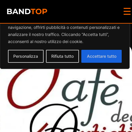
☰
Diamo valore alla tua privacy
BAND
TOP
Utilizziamo i cookie per migliorare la tua esperienza di
navigazione, offrirti pubblicità o contenuti personalizzati e
Events at this location
analizzare il nostro traffico. Cliccando “Accetta tutti”,
acconsenti al nostro utilizzo dei cookie.
Personalizza
Rifiuta tutto
Accettare tutto