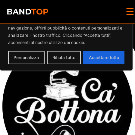
☰
Diamo valore alla tua privacy
BAND
TOP
Utilizziamo i cookie per migliorare la tua esperienza di
navigazione, offrirti pubblicità o contenuti personalizzati e
Events at this location
analizzare il nostro traffico. Cliccando “Accetta tutti”,
acconsenti al nostro utilizzo dei cookie.
Personalizza
Rifiuta tutto
Accettare tutto