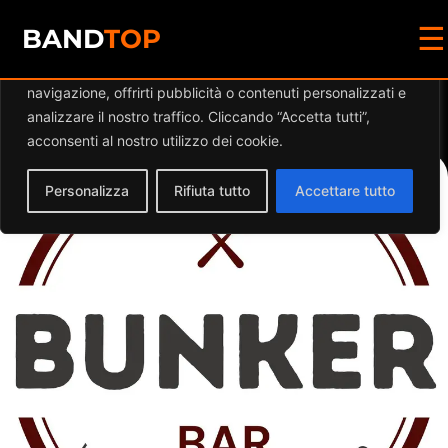
☰
Diamo valore alla tua privacy
BAND
TOP
Utilizziamo i cookie per migliorare la tua esperienza di
navigazione, offrirti pubblicità o contenuti personalizzati e
Events at this location
analizzare il nostro traffico. Cliccando “Accetta tutti”,
acconsenti al nostro utilizzo dei cookie.
Personalizza
Rifiuta tutto
Accettare tutto