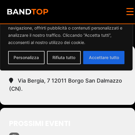
☰
Diamo valore alla tua privacy
BAND
TOP
Utilizziamo i cookie per migliorare la tua esperienza di
navigazione, offrirti pubblicità o contenuti personalizzati e
Events at this location
analizzare il nostro traffico. Cliccando “Accetta tutti”,
acconsenti al nostro utilizzo dei cookie.
Personalizza
Rifiuta tutto
Accettare tutto
BORGO SAN DALMAZZO
Via Bergia, 7 12011 Borgo San Dalmazzo
(CN).
PROSSIMI EVENTI