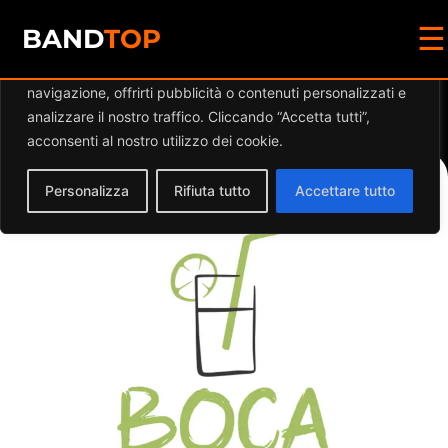
☰
Diamo valore alla tua privacy
BAND
TOP
Utilizziamo i cookie per migliorare la tua esperienza di
navigazione, offrirti pubblicità o contenuti personalizzati e
Events at this location
analizzare il nostro traffico. Cliccando “Accetta tutti”,
acconsenti al nostro utilizzo dei cookie.
Personalizza
Rifiuta tutto
Accettare tutto