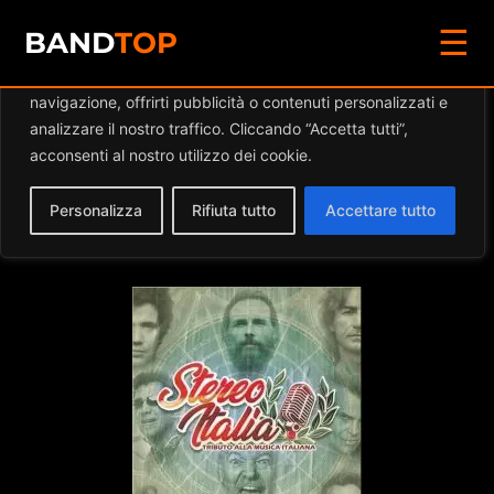
☰
Diamo valore alla tua privacy
BAND
TOP
Utilizziamo i cookie per migliorare la tua esperienza di
navigazione, offrirti pubblicità o contenuti personalizzati e
STEREOITALIA
analizzare il nostro traffico. Cliccando “Accetta tutti”,
acconsenti al nostro utilizzo dei cookie.
Home
»
STEREOITALIA LIVE @Bar del Mimi
Personalizza
Rifiuta tutto
Accettare tutto