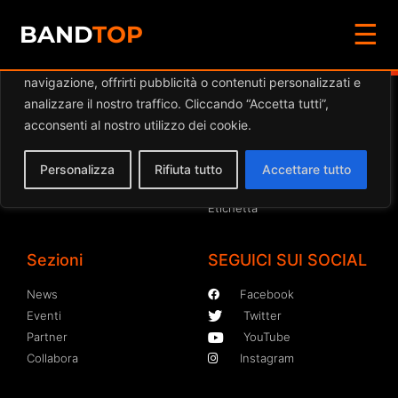
☰
Diamo valore alla tua privacy
BAND
TOP
Utilizziamo i cookie per migliorare la tua esperienza di
navigazione, offrirti pubblicità o contenuti personalizzati e
analizzare il nostro traffico. Cliccando “Accetta tutti”,
Termini e Condizioni
Iscriviti
acconsenti al nostro utilizzo dei cookie.
Privacy Cookie Policy
Band
Locale
Personalizza
Rifiuta tutto
Accettare tutto
Insegnante
Etichetta
Sezioni
SEGUICI SUI SOCIAL
News
Facebook
Eventi
Twitter
Partner
YouTube
Collabora
Instagram