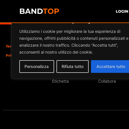
BAND
TOP
LOGIN
Diamo valore alla tua privacy
Utilizziamo i cookie per migliorare la tua esperienza di
navigazione, offrirti pubblicità o contenuti personalizzati e
analizzare il nostro traffico. Cliccando “Accetta tutti”,
Termini e Condizioni
Iscriviti
Sezioni
acconsenti al nostro utilizzo dei cookie.
Privacy Cookie Policy
Band
News
Locale
Eventi
Personalizza
Rifiuta tutto
Accettare tutto
Insegnante
Partner
Etichetta
Collabora