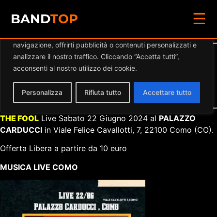
☰
Diamo valore alla tua privacy
BAND
TOP
Utilizziamo i cookie per migliorare la tua esperienza di
navigazione, offrirti pubblicità o contenuti personalizzati e
Dettaglio eventi
analizzare il nostro traffico. Cliccando “Accetta tutti”,
acconsenti al nostro utilizzo dei cookie.
Data:
22.06.2024 20:30
–
23:55
Luogo:
PALAZZO CARDUCCI
Personalizza
Rifiuta tutto
Accettare tutto
Categorie:
Musica Live Como
THE FOOL
Live Sabato 22 Giugno 2024 al
PALAZZO
CARDUCCI
in Viale Felice Cavallotti, 7, 22100 Como (CO).
Offerta Libera a partire da 10 euro
MUSICA LIVE COMO