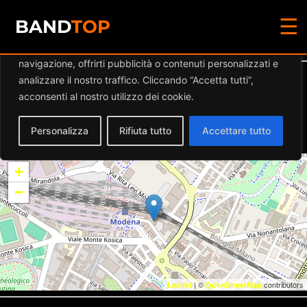
☰
Diamo valore alla tua privacy
BAND
TOP
Utilizziamo i cookie per migliorare la tua esperienza di
navigazione, offrirti pubblicità o contenuti personalizzati e
Dettaglio eventi
analizzare il nostro traffico. Cliccando “Accetta tutti”,
acconsenti al nostro utilizzo dei cookie.
Data:
14.02.2025 21:30
–
23:55
Luogo:
CENTRALE 66
Personalizza
Rifiuta tutto
Accettare tutto
Categorie:
Musica Live Modena
+
−
| ©
contributors
Leaflet
OpenStreetMap