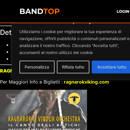
BAND
TOP
LOGIN
Diamo valore alla tua privacy
Dettaglio eventi
Utilizziamo i cookie per migliorare la tua esperienza di
navigazione, offrirti pubblicità o contenuti personalizzati e
Data:
11.01.2025 21:00
–
23:55
analizzare il nostro traffico. Cliccando “Accetta tutti”,
Luogo:
TEATRO GARBATELLA
acconsenti al nostro utilizzo dei cookie.
Categorie:
Musica Live Roma
Personalizza
Rifiuta tutto
Accettare tutto
RAGNAROK & VINDUR ORCHESTRA
EDDA TOUR 24/25
L
Per Maggiori Info e Biglietti :
ragnarokviking.com