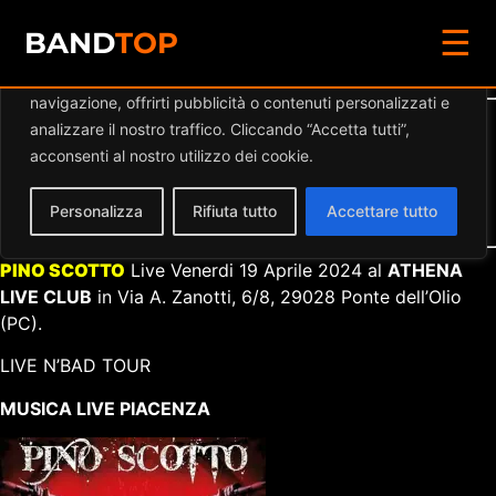
☰
Diamo valore alla tua privacy
BAND
TOP
Utilizziamo i cookie per migliorare la tua esperienza di
navigazione, offrirti pubblicità o contenuti personalizzati e
Dettaglio eventi
analizzare il nostro traffico. Cliccando “Accetta tutti”,
acconsenti al nostro utilizzo dei cookie.
Data:
19.04.2024 21:30
–
23:55
Luogo:
ATHENA LIVE CLUB
Personalizza
Rifiuta tutto
Accettare tutto
Categorie:
Musica Live Piacenza
PINO SCOTTO
Live Venerdi 19 Aprile 2024 al
ATHENA
LIVE CLUB
in Via A. Zanotti, 6/8, 29028 Ponte dell’Olio
(PC).
LIVE N’BAD TOUR
MUSICA LIVE PIACENZA