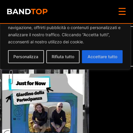
☰
Diamo valore alla tua privacy
BAND
TOP
Utilizziamo i cookie per migliorare la tua esperienza di
navigazione, offrirti pubblicità o contenuti personalizzati e
Dettaglio eventi
analizzare il nostro traffico. Cliccando “Accetta tutti”,
acconsenti al nostro utilizzo dei cookie.
Data:
16.06.2023 21:00
–
17.06.2023 1:30
Luogo:
FESTA DELLA MUSICA NONANTOLA
Personalizza
Rifiuta tutto
Accettare tutto
Categorie:
Musica Live Modena